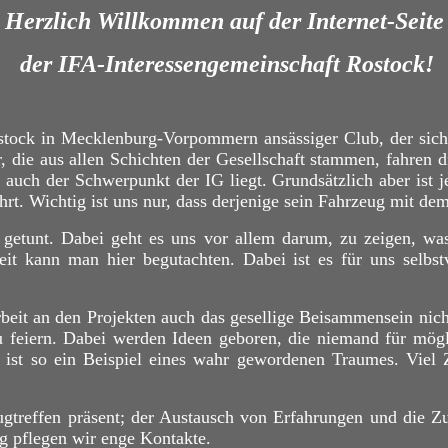
Herzlich Willkommen auf der Internet-Seite
der IFA-Interessengemeinschaft Rostock!
ostock in Mecklenburg-Vorpommern ansässiger Club, der sich
, die aus allen Schichten der Gesellschaft stammen, fahren 
em auch der Schwerpunkt der IG liegt. Grundsätzlich aber is
hrt. Wichtig ist uns nur, dass derjenige sein Fahrzeug mit dem
nd getunt. Dabei geht es uns vor allem darum, zu zeigen, 
eit kann man hier begutachten. Dabei ist es für uns selb
Arbeit an den Projekten auch das gesellige Beisammensein ni
eiern. Dabei werden Ideen geboren, die niemand für mögli
 ist so ein Beispiel eines wahr gewordenen Traumes. Viel 
ugtreffen präsent; der Austausch von Erfahrungen und die
 pflegen wir enge Kontakte.